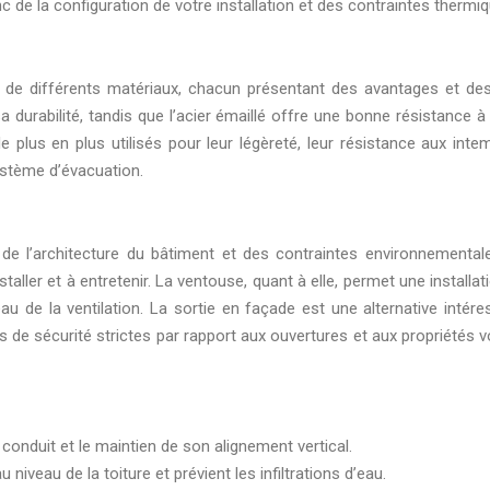
de la configuration de votre installation et des contraintes thermiq
 de différents matériaux, chacun présentant des avantages et des 
 durabilité, tandis que l’acier émaillé offre une bonne résistance à 
lus en plus utilisés pour leur légèreté, leur résistance aux intempé
ystème d’évacuation.
 de l’architecture du bâtiment et des contraintes environnemental
taller et à entretenir. La ventouse, quant à elle, permet une installa
veau de la ventilation. La sortie en façade est une alternative int
 de sécurité strictes par rapport aux ouvertures et aux propriétés vo
 conduit et le maintien de son alignement vertical.
u niveau de la toiture et prévient les infiltrations d’eau.