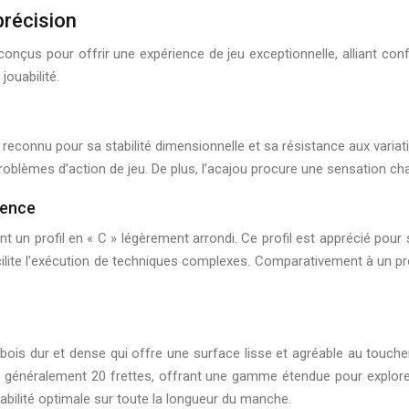
précision
çus pour offrir une expérience de jeu exceptionnelle, alliant confor
jouabilité.
econnu pour sa stabilité dimensionnelle et sa résistance aux variatio
problèmes d’action de jeu. De plus, l’acajou procure une sensation ch
lence
 un profil en « C » légèrement arrondi. Ce profil est apprécié pour 
cilite l’exécution de techniques complexes. Comparativement à un profi
ois dur et dense qui offre une surface lisse et agréable au toucher.
 généralement 20 frettes, offrant une gamme étendue pour explorer
abilité optimale sur toute la longueur du manche.