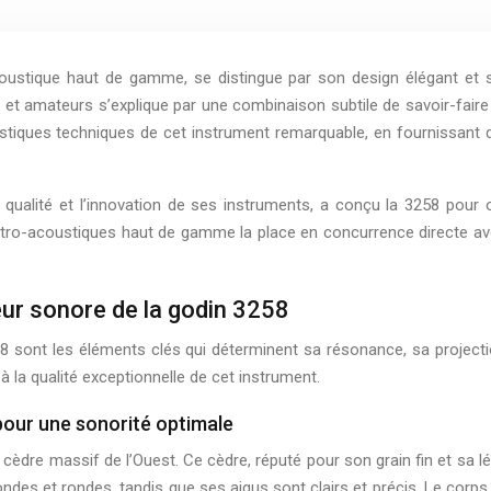
coustique haut de gamme, se distingue par son design élégant et
 et amateurs s’explique par une combinaison subtile de savoir-faire 
éristiques techniques de cet instrument remarquable, en fournissan
ualité et l’innovation de ses instruments, a conçu la 3258 pour o
ctro-acoustiques haut de gamme la place en concurrence directe 
œur sonore de la godin 3258
58 sont les éléments clés qui déterminent sa résonance, sa projecti
 à la qualité exceptionnelle de cet instrument.
 pour une sonorité optimale
cèdre massif de l’Ouest. Ce cèdre, réputé pour son grain fin et sa l
des et rondes, tandis que ses aigus sont clairs et précis. Le corps