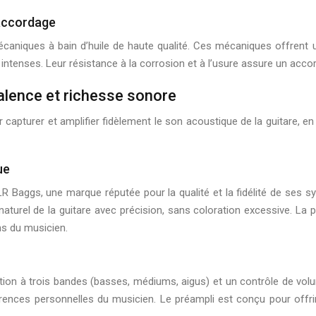
’accordage
aniques à bain d’huile de haute qualité. Ces mécaniques offrent u
s intenses. Leur résistance à la corrosion et à l’usure assure un acc
valence et richesse sonore
 capturer et amplifier fidèlement le son acoustique de la guitare, en
ue
R Baggs, une marque réputée pour la qualité et la fidélité de ses 
aturel de la guitare avec précision, sans coloration excessive. La 
ns du musicien.
sation à trois bandes (basses, médiums, aigus) et un contrôle de vo
érences personnelles du musicien. Le préampli est conçu pour offri