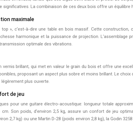
significatives. La combinaison de ces deux bois offre un équilibre h
ction maximale
top », c’est-à-dire une table en bois massif. Cette construction, c
a richesse harmonique et la puissance de projection. L’assemblage p
transmission optimale des vibrations.
vernis brillant, qui met en valeur le grain du bois et offre une excel
onibles, proposant un aspect plus sobre et moins brillant. Le choix 
e légèrement plus ouverte.
ort de jeu
ues pour une guitare électro-acoustique: longueur totale approxima
0 cm. Son poids, d’environ 2,5 kg, assure un confort de jeu optima
on 2,7 kg) ou une Martin D-28 (poids environ 2,8 kg), la Godin 3258