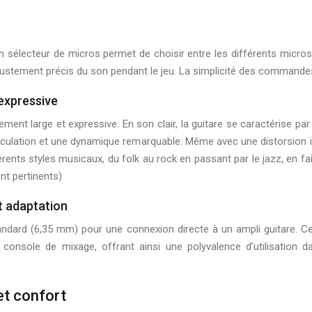
n sélecteur de micros permet de choisir entre les différents micro
ustement précis du son pendant le jeu. La simplicité des commandes 
 expressive
nt large et expressive. En son clair, la guitare se caractérise par u
iculation et une dynamique remarquable. Même avec une distorsion im
rents styles musicaux, du folk au rock en passant par le jazz, en fa
nt pertinents)
t adaptation
andard (6,35 mm) pour une connexion directe à un ampli guitare. C
console de mixage, offrant ainsi une polyvalence d’utilisation d
et confort