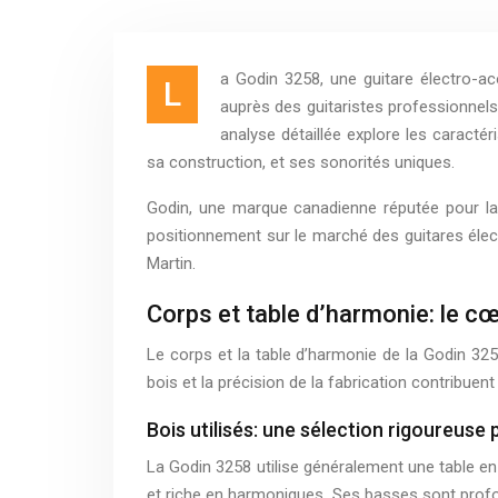
a Godin 3258, une guitare électro-a
L
auprès des guitaristes professionnels
analyse détaillée explore les caract
sa construction, et ses sonorités uniques.
Godin, une marque canadienne réputée pour la q
positionnement sur le marché des guitares éle
Martin.
Corps et table d’harmonie: le c
Le corps et la table d’harmonie de la Godin 32
bois et la précision de la fabrication contribuent
Bois utilisés: une sélection rigoureuse
La Godin 3258 utilise généralement une table en 
et riche en harmoniques. Ses basses sont profon